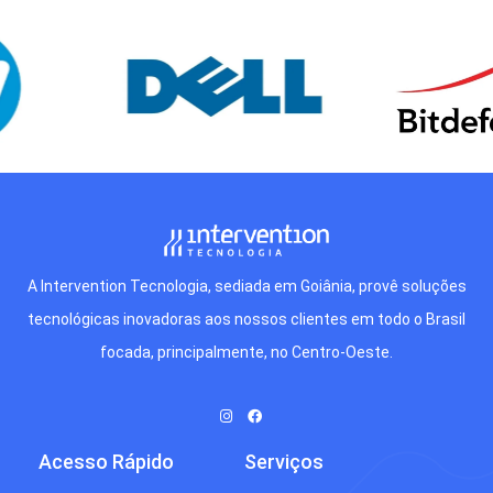
A Intervention Tecnologia, sediada em Goiânia, provê soluções
tecnológicas inovadoras aos nossos clientes em todo o Brasil
focada, principalmente, no Centro-Oeste.
Acesso Rápido
Serviços