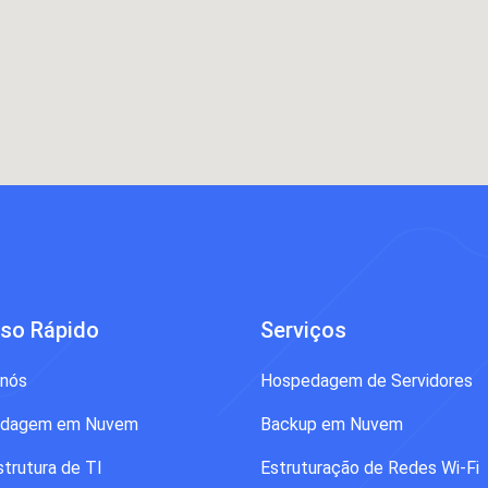
so Rápido
Serviços
 nós
Hospedagem de Servidores
dagem em Nuvem
Backup em Nuvem
strutura de TI
Estruturação de Redes Wi-Fi