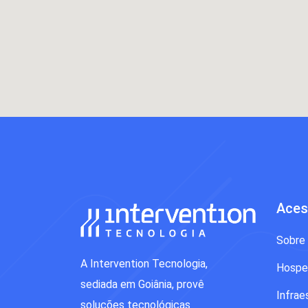
Aces
Sobre
A Intervention Tecnologia,
Hospe
sediada em Goiânia, provê
Infrae
soluções tecnológicas