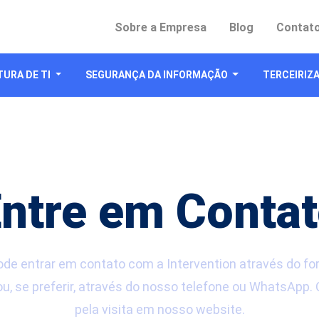
Sobre a Empresa
Blog
Contat
URA DE TI
SEGURANÇA DA INFORMAÇÃO
TERCEIRIZA
ntre em Conta
de entrar em contato com a Intervention através do fo
ou, se preferir, através do nosso telefone ou WhatsApp.
pela visita em nosso website.