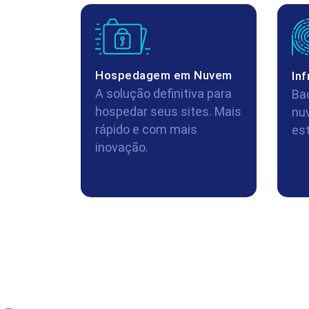
Hospedagem em Nuvem
Inf
A solução definitiva para
Ba
hospedar seus sites. Mais
nu
rápido e com mais
es
inovação.