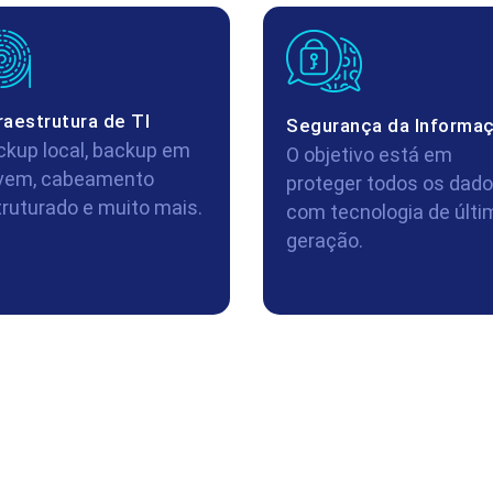
raestrutura de TI
Segurança da Informa
ckup local, backup em
O objetivo está em
vem, cabeamento
proteger todos os dad
truturado e muito mais.
com tecnologia de últi
geração.