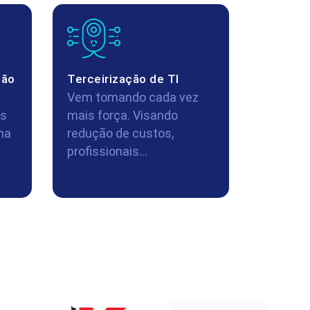
ção
Terceirização de TI
Vem tomando cada vez
os
mais força. Visando
ma
redução de custos,
profissionais...