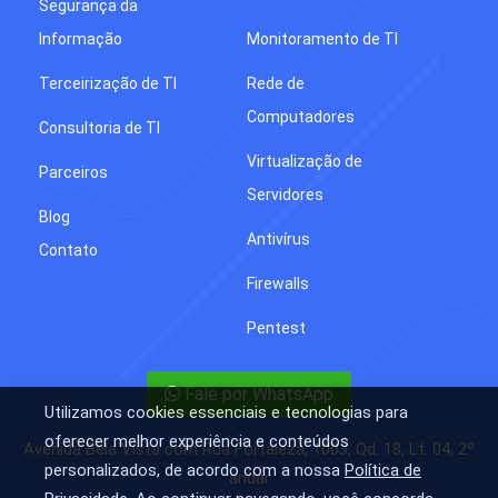
Segurança da
Informação
Monitoramento de TI
Terceirização de TI
Rede de
Computadores
Consultoria de TI
Virtualização de
Parceiros
Servidores
Blog
Antivírus
Contato
Firewalls
Pentest
Fale por WhatsApp
Utilizamos cookies essenciais e tecnologias para
oferecer melhor experiência e conteúdos
Avenida Bela Vista com Rua Fortaleza, 1003, Qd. 18, Lt. 04, 2º
personalizados, de acordo com a nossa
Política de
andar