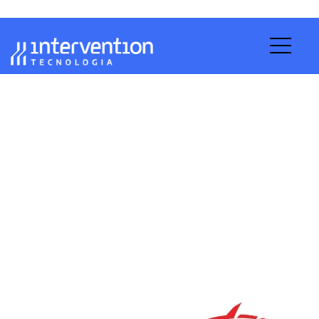
BitDefender
Home
Parceiros
BitDefender