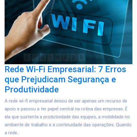
Rede Wi-Fi Empresarial: 7 Erros
que Prejudicam Segurança e
Produtividade
A rede wi-fi empresarial deixou de ser apenas um recurso de
apoio e passou a ter papel central na rotina das empresas. É
ela que sustenta a produtividade das equipes, a mobilidade no
ambiente de trabalho e a continuidade das operações. Quando
a rede...