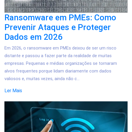
Ransomware em PMEs: Como
Prevenir Ataques e Proteger
Dados em 2026
Em 2026, o ransomware em PMEs deixou de ser um risco
distante e passou a fazer parte da realidade de muitas
empresas. Pequenas e médias organizações se tornaram
alvos frequentes porque lidam diariamente com dados
valiosos e, muitas vezes, ainda não c...
Ler Mais