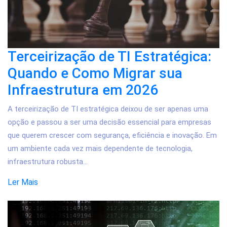
Terceirização de TI Estratégica:
Quando e Como Migrar sua
Infraestrutura em 2026
A terceirização de TI estratégica deixou de ser apenas uma
opção e passou a ser uma decisão essencial para empresas
que querem crescer com segurança, eficiência e inovação. Em
um ambiente cada vez mais dependente de tecnologia,
infraestrutura robusta...
Ler Mais