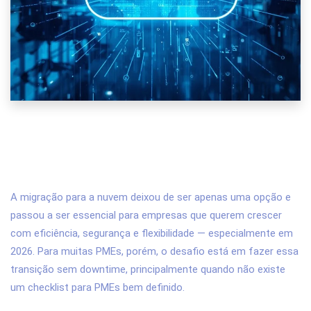
Migração para Nuvem em 2026:
Checklist Completo para PMEs Migrarem
sem Downtime
A migração para a nuvem deixou de ser apenas uma opção e
passou a ser essencial para empresas que querem crescer
com eficiência, segurança e flexibilidade — especialmente em
2026. Para muitas PMEs, porém, o desafio está em fazer essa
transição sem downtime, principalmente quando não existe
um checklist para PMEs bem definido.