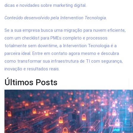
dicas e novidades sobre marketing digital.
Conteúdo desenvolvido pela Intervention Tecnologia.
Se a sua empresa busca uma migração para nuvem eficiente,
com um checklist para PMEs completo e processos
totalmente sem downtime, a Intervention Tecnologia é a
parceira ideal. Entre em contato agora mesmo e descubra
como transformar sua infraestrutura de TI com segurança,
inovação e resultados reais.
Últimos Posts