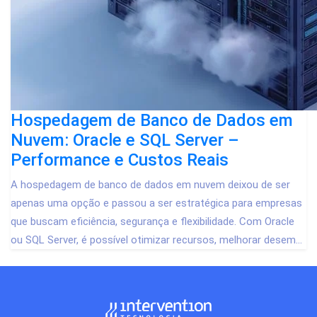
Hospedagem de Banco de Dados em
Nuvem: Oracle e SQL Server –
Performance e Custos Reais
A hospedagem de banco de dados em nuvem deixou de ser
apenas uma opção e passou a ser estratégica para empresas
que buscam eficiência, segurança e flexibilidade. Com Oracle
ou SQL Server, é possível otimizar recursos, melhorar desem...